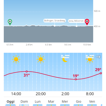
Oggi
Dom
Lun
Mar
Mer
Gio
Ven
S