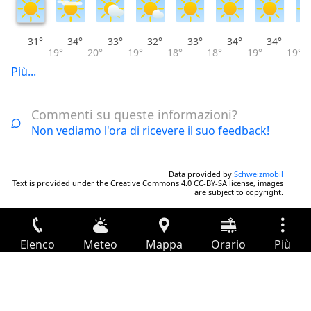
31°
34°
33°
32°
33°
34°
34°
19°
20°
19°
18°
18°
19°
19°
Più...
Commenti su queste informazioni?
Non vediamo l'ora di ricevere il suo feedback!
Data provided by
Schweizmobil
Text is provided under the Creative Commons 4.0 CC-BY-SA license, images
are subject to copyright.
Elenco
Meteo
Mappa
Orario
Più
Accesso