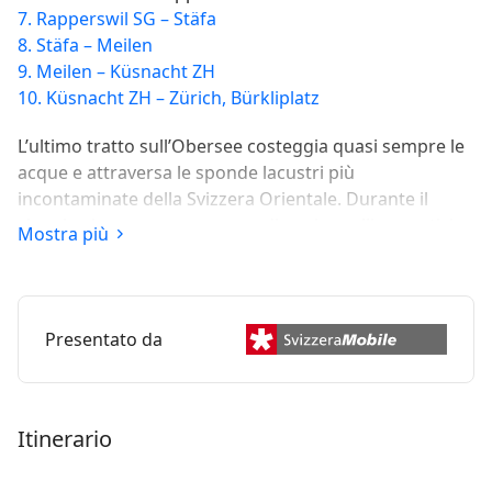
7. Rapperswil SG – Stäfa
8. Stäfa – Meilen
9. Meilen – Küsnacht ZH
10. Küsnacht ZH – Zürich, Bürkliplatz
L’ultimo tratto sull’Obersee costeggia quasi sempre le
acque e attraversa le sponde lacustri più
incontaminate della Svizzera Orientale. Durante il
viaggio si possono osservare diversi uccelli acquatici.
Mostra più
Quasi senza salite si va da Schmerikon alla “città delle
rose”, Rapperswil, superando cappelle, un monastero,
lo zoo per bambini e il Politecnico.
Presentato da
Itinerario