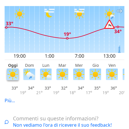
Oggi
Dom
Lun
Mar
Mer
Gio
Ven
S
33°
34°
33°
32°
34°
35°
36°
19°
21°
19°
18°
17°
19°
20°
Più...
Commenti su queste informazioni?
Non vediamo l'ora di ricevere il suo feedback!