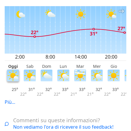
Oggi
Sab
Dom
Lun
Mar
Mer
Gio
V
25°
31°
32°
33°
33°
32°
33°
22°
22°
22°
21°
21°
22°
22°
Più...
Commenti su queste informazioni?
Non vediamo l'ora di ricevere il suo feedback!