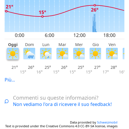
Oggi
Dom
Lun
Mar
Mer
Gio
Ven
S
21°
26°
25°
26°
25°
27°
28°
15°
16°
15°
15°
15°
17°
16°
Più...
Commenti su queste informazioni?
Non vediamo l'ora di ricevere il suo feedback!
Data provided by
Schweizmobil
Text is provided under the Creative Commons 4.0 CC-BY-SA license, images