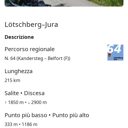
Lötschberg–Jura
Descrizione
Percorso regionale
N. 64 (Kandersteg – Belfort (F))
Lunghezza
215 km
Salite • Discesa
↑ 1850 m • ↓ 2900 m
Punto più basso • Punto più alto
333 m • 1186 m