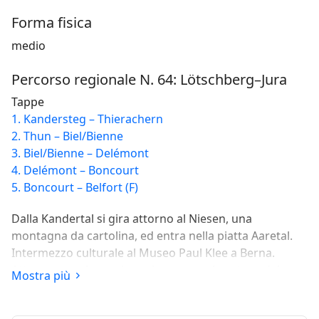
Forma fisica
medio
Percorso regionale N. 64: Lötschberg–Jura
Tappe
1. Kandersteg – Thierachern
2. Thun – Biel/Bienne
3. Biel/Bienne – Delémont
4. Delémont – Boncourt
5. Boncourt – Belfort (F)
Dalla Kandertal si gira attorno al Niesen, una
montagna da cartolina, ed entra nella piatta Aaretal.
Intermezzo culturale al Museo Paul Klee a Berna.
Attraverso gole rocciose si superano le catene del
Mostra più
Giura fino al confine franco-svizzero a Boncourt. La
destinazione è il centro storico di Belfort.