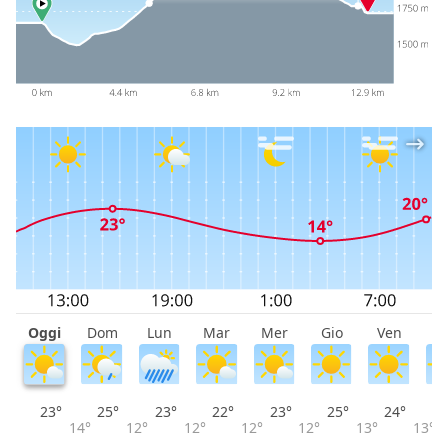
Oggi
Dom
Lun
Mar
Mer
Gio
Ven
S
23°
25°
23°
22°
23°
25°
24°
14°
12°
12°
12°
12°
13°
13°