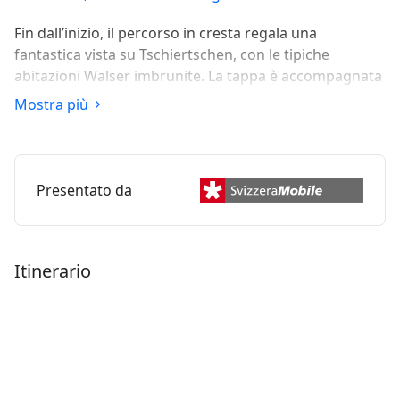
Fin dall’inizio, il percorso in cresta regala una
fantastica vista su Tschiertschen, con le tipiche
abitazioni Walser imbrunite. La tappa è accompagnata
dal maestoso paesaggio alpino grigionese. Lo sguardo
Mostra più
spazia dalla Prettigovia fino alle cime del Montafon.
Nei pressi della Ochsenalp ci si immerge poi
nell’ambiente montano che abbraccia Arosa e si può
persino rimanere sorpresi da qualche docile
Presentato da
scoiattolo.
Itinerario