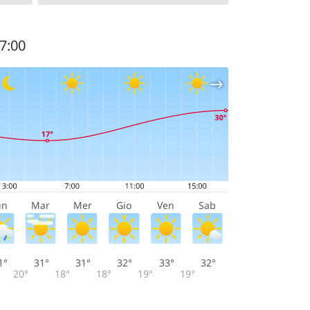
17:00
un
Mar
Mer
Gio
Ven
Sab
1°
31°
31°
32°
33°
32°
20°
18°
18°
19°
19°