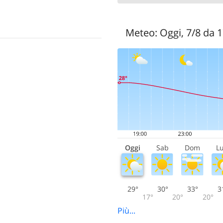
Meteo:
Oggi, 7/8 da 
Oggi
Sab
Dom
L
29°
30°
33°
3
17°
20°
20°
Più...