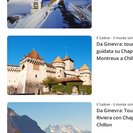
Il Salève - il monte si
Da Ginevra: tou
guidata su Chapl
Montreux a Chil
Il Salève - il monte si
Da Ginevra: Tou
Riviera con Cha
Chillon