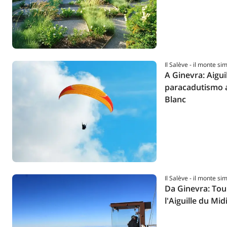
Il Salève - il monte si
A Ginevra: Aigui
paracadutismo 
Blanc
Il Salève - il monte si
Da Ginevra: To
l'Aiguille du Mid