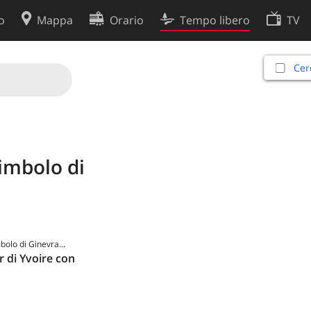
o
Mappa
Orario
Tempo libero
TV
Politica sui cookie
Cer
so
Preferenze cookie
 dati
Sviluppatori
simbolo di
mbolo di Ginevra...
r di Yvoire con