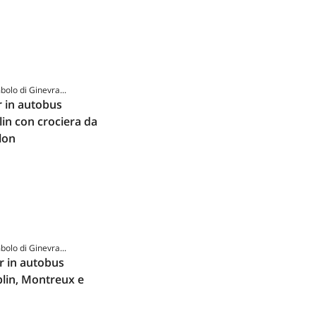
mbolo di Ginevra...
r in autobus
in con crociera da
lon
mbolo di Ginevra...
r in autobus
plin, Montreux e