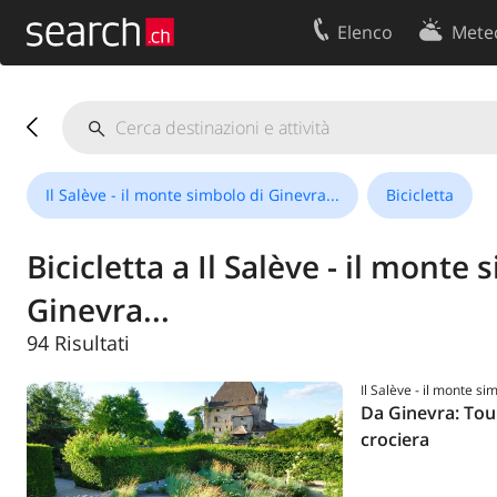
Elenco
Mete
Il vostro profolio
Contatti
Area clienti
Condizioni d’u
Informazioni Legali
Protezione dei
Il Salève - il monte simbolo di Ginevra...
Bicicletta
Bicicletta a Il Salève - il monte 
Ginevra...
94 Risultati
Il Salève - il monte si
Da Ginevra: Tou
crociera