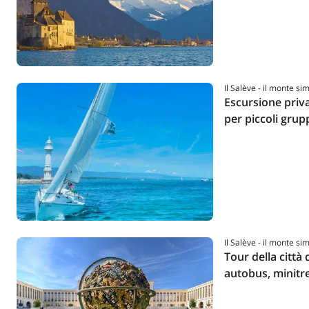
Il Salève - il monte si
Escursione priva
per piccoli grup
Il Salève - il monte si
Tour della città 
autobus, minitre