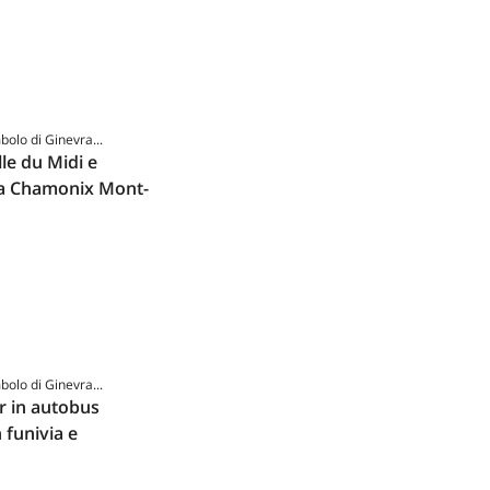
mbolo di Ginevra...
lle du Midi e
a Chamonix Mont-
mbolo di Ginevra...
r in autobus
 funivia e