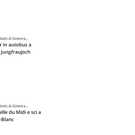
mbolo di Ginevra...
r in autobus a
o Jungfraujoch
mbolo di Ginevra...
lle du Midi e sci a
-Blanc