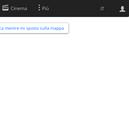
Cinema
Più
IT
ca mentre mi sposto sulla mappa
Ricerca Web
Applicazione