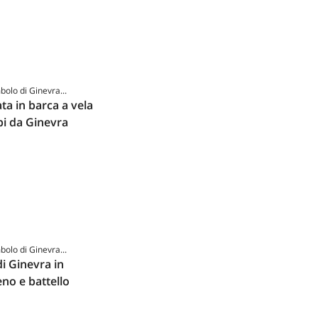
mbolo di Ginevra...
ta in barca a vela
pi da Ginevra
mbolo di Ginevra...
di Ginevra in
no e battello