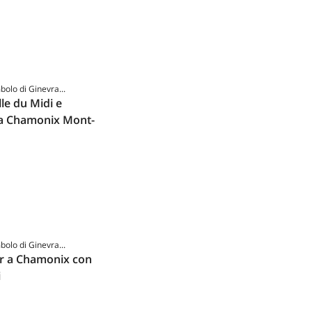
mbolo di Ginevra...
lle du Midi e
a Chamonix Mont-
mbolo di Ginevra...
ur a Chamonix con
i