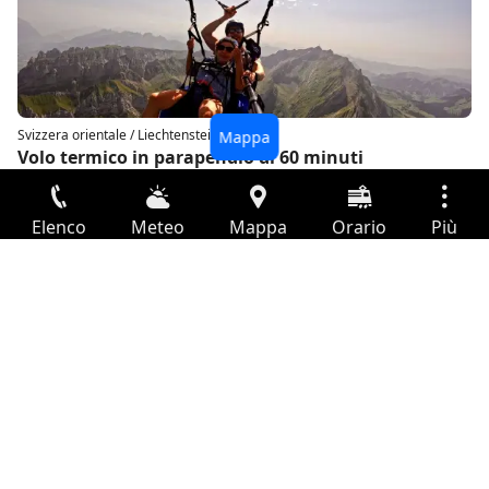
Svizzera orientale / Liechtenstein
Volo termico in parapendio di 60 minuti
nell'Alpstein
Elenco
Meteo
Mappa
Orario
Più
Accesso
Servizi
Tabella partenze
Svizzera orientale / Liechtenstein
Biglietto ferroviario tra San Gallo e Wasserauen
Tempo libero
Guida TV