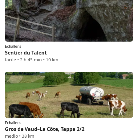
Echallens
Sentier du Talent
facile • 2 h 45 min • 10 km
Echallens
Gros de Vaud–La Côte, Tappa 2/2
medio • 38 km