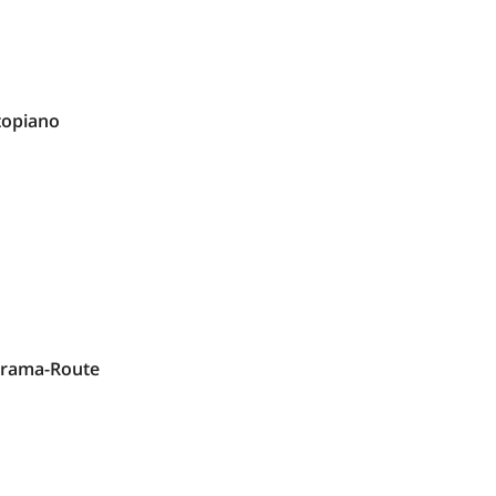
ltopiano
orama-Route