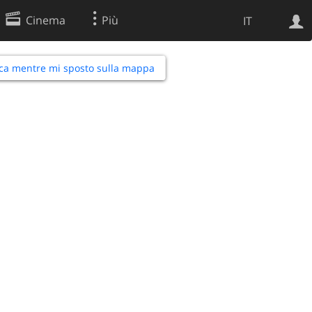
Cinema
Più
IT
ca mentre mi sposto sulla mappa
Ricerca Web
Applicazione