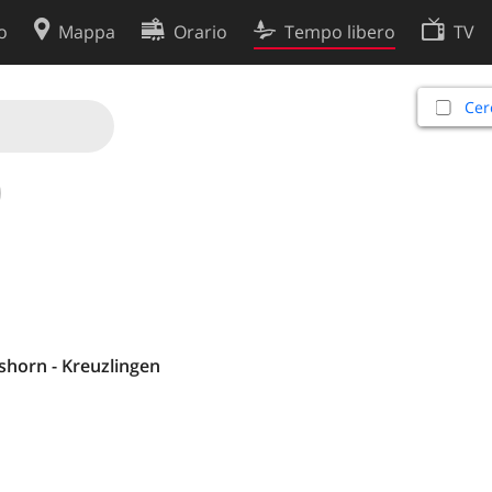
o
Mappa
Orario
Tempo libero
TV
Politica sui cookie
Cer
so
Preferenze cookie
 dati
Sviluppatori
shorn - Kreuzlingen