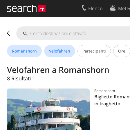
Elenco
Mete
Il vostro profolio
Contatti
Area clienti
Condizioni d’u
Informazioni Legali
Protezione dei
Romanshorn
Velofahren
Partecipanti
Ore
Velofahren a Romanshorn
8 Risultati
Romanshorn
Biglietto Roman
in traghetto