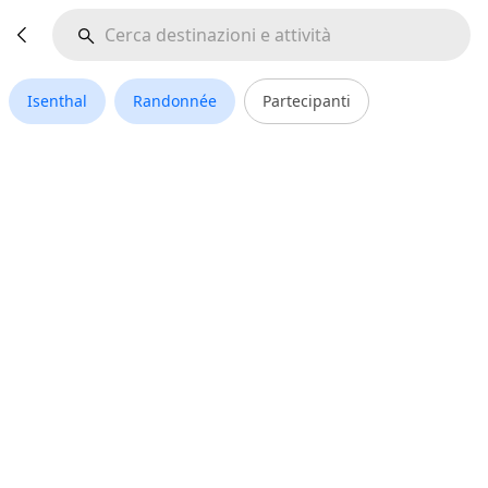
Isenthal
Randonnée
Partecipanti