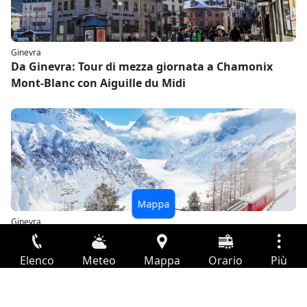
Ginevra
Da Ginevra: Tour di mezza giornata a Chamonix
Mont-Blanc con Aiguille du Midi
Ginevra
Da Ginevra: Tour in autobus a Chamonix Mont-
Blanc con Mer de Glace
Elenco
Meteo
Mappa
Orario
Più
Accesso