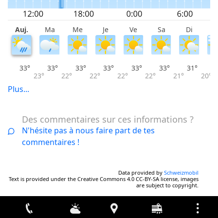
Auj.
Ma
Me
Je
Ve
Sa
Di
L
33°
33°
33°
33°
33°
33°
31°
23°
22°
22°
22°
22°
21°
20°
Plus...
Des commentaires sur ces informations ?
N'hésite pas à nous faire part de tes
commentaires !
Data provided by
Schweizmobil
Text is provided under the Creative Commons 4.0 CC-BY-SA license, images
are subject to copyright.