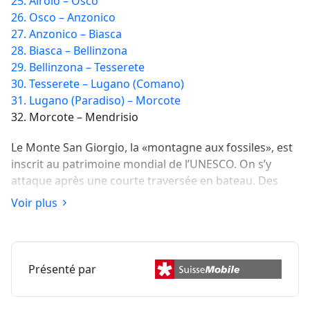
25. Airolo – Osco
26. Osco – Anzonico
27. Anzonico – Biasca
28. Biasca – Bellinzona
29. Bellinzona – Tesserete
30. Tesserete – Lugano (Comano)
31. Lugano (Paradiso) – Morcote
32. Morcote – Mendrisio
Le Monte San Giorgio, la «montagne aux fossiles», est
inscrit au patrimoine mondial de l’UNESCO. On s’y
attaque après une courte traversée en bateau. Des
fossiles de sauriens de 230-240 millions d’années
Voir plus
peuvent être admirés dans un musée de Meride.
Présenté par