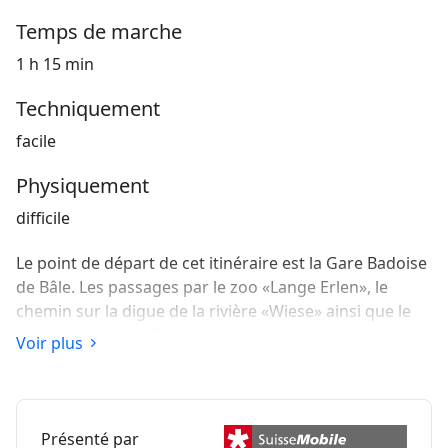
Temps de marche
1 h 15 min
Techniquement
facile
Physiquement
difficile
Le point de départ de cet itinéraire est la Gare Badoise
de Bâle. Les passages par le zoo «Lange Erlen», le
chemin sur la digue de la rivière «Wiese» ainsi que le
paysage ouvert à Riehen donnent au tour un aspect
Voir plus
diversifié et inoubliable.
Présenté par