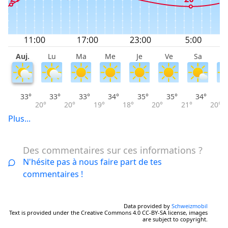
Auj.
Lu
Ma
Me
Je
Ve
Sa
D
33°
33°
33°
34°
35°
35°
34°
20°
20°
19°
18°
20°
21°
20°
Plus...
Des commentaires sur ces informations ?
N'hésite pas à nous faire part de tes
commentaires !
Data provided by
Schweizmobil
Text is provided under the Creative Commons 4.0 CC-BY-SA license, images
are subject to copyright.