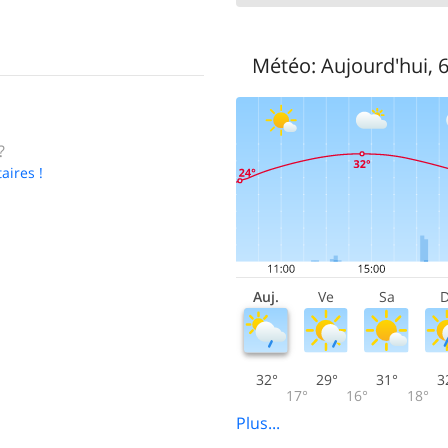
Météo:
Aujourd'hui, 
?
aires !
Auj.
Ve
Sa
D
32°
29°
31°
3
17°
16°
18°
Plus...