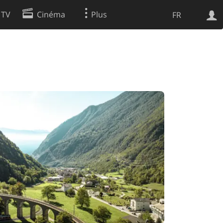
 TV
Cinéma
Plus
FR
es
Web
Apps