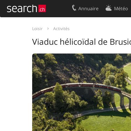
Annuaire
Météo
Votre inscription
Contact
Loisir
Activités
Centre clients
Conditions d’
Viaduc hélicoïdal de Brusi
Mentions Légales
Protection 