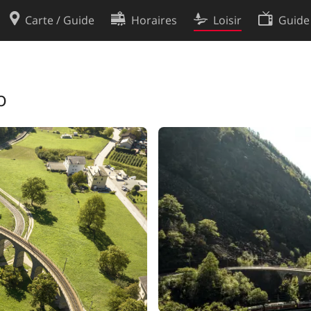
Carte / Guide
Horaires
Loisir
Guide
Politique en matière de cooki
utilisation
Préférences de cookies
o
des données
Développeurs