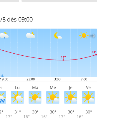
6/8 dès 09:00
i
Lu
Ma
Me
Je
Ve
2°
31°
30°
30°
30°
30°
17°
16°
16°
17°
16°