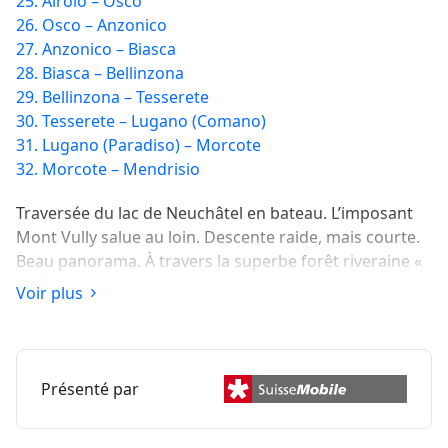
25. Airolo – Osco
26. Osco – Anzonico
27. Anzonico – Biasca
28. Biasca – Bellinzona
29. Bellinzona – Tesserete
30. Tesserete – Lugano (Comano)
31. Lugano (Paradiso) – Morcote
32. Morcote – Mendrisio
Traversée du lac de Neuchâtel en bateau. L’imposant
Mont Vully salue au loin. Descente raide, mais courte.
Beau panorama. À travers la superbe forêt riveraine «
Le Chablais » jusqu’à la ville médiévale de Murten.
Voir plus
Présenté par