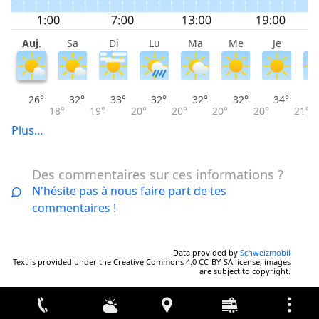
Auj.
Sa
Di
Lu
Ma
Me
Je
V
26°
32°
33°
32°
32°
32°
34°
18°
19°
20°
20°
20°
20°
21°
Plus...
Des commentaires sur ces informations ?
N'hésite pas à nous faire part de tes
commentaires !
Data provided by
Schweizmobil
Text is provided under the Creative Commons 4.0 CC-BY-SA license, images
are subject to copyright.