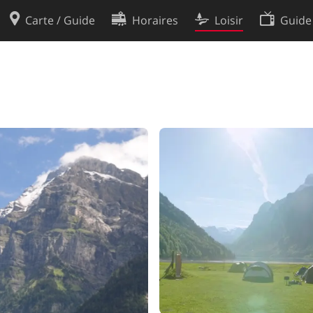
Carte / Guide
Horaires
Loisir
Guide
Politique en matière de cooki
utilisation
Préférences de cookies
des données
Développeurs