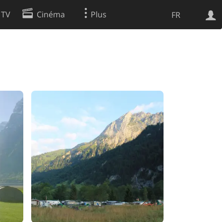
 TV
Cinéma
Plus
FR
es
Web
Apps