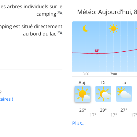
 des arbres individuels sur le
Météo:
Aujourd'hui, 
camping
mping est situé directement
au bord du lac
Auj.
Di
Lu
?
aires !
26°
29°
27°
17°
17°
17
Plus...