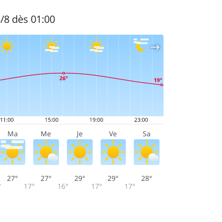
8/8 dès 01:00
Ma
Me
Je
Ve
Sa
27°
27°
29°
29°
28°
°
17°
16°
17°
17°