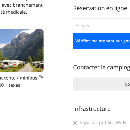
ts avec branchement
Réservation en ligne
ité médicale.
Contacter le campin
 tente / minibus
Co
0 + taxes
Infrastructure
Espaces publics Wi-Fi