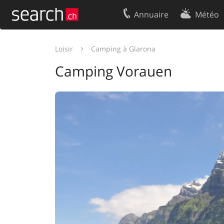
Annuaire
Météo
Votre inscription
Contact
Loisir
Camping à Glarona
Centre clients
Conditions d’
Camping Vorauen
Mentions Légales
Protection 