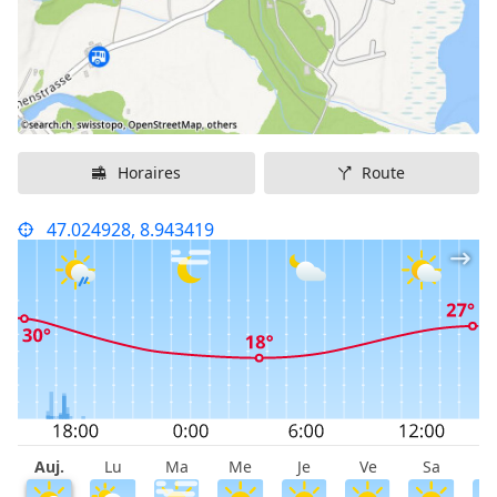
Horaires
Route
47.024928, 8.943419
Auj.
Lu
Ma
Me
Je
Ve
Sa
D