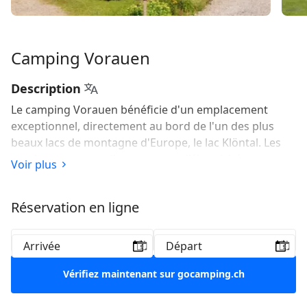
Camping Vorauen
Description
Le camping Vorauen bénéficie d'un emplacement
exceptionnel, directement au bord de l'un des plus
beaux lacs de montagne d'Europe, le lac Klöntal. Les
emplacements ne disposent pas d'électricité.
Voir plus
Cependant, deux emplacements avec branchement
électrique sont disponibles en cas de nécessité
Réservation en ligne
médicale.