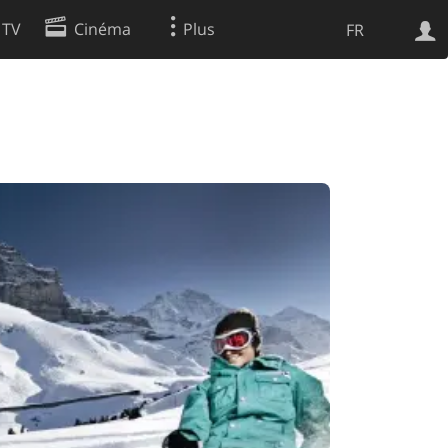
 TV
Cinéma
Plus
FR
es
Web
Apps