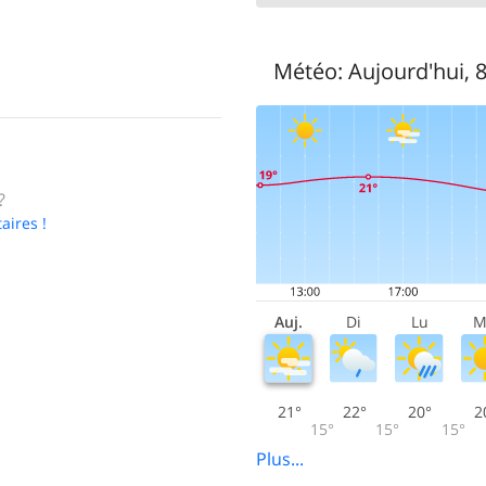
Météo:
Aujourd'hui, 
?
aires !
Auj.
Di
Lu
M
21°
22°
20°
2
15°
15°
15°
Plus...