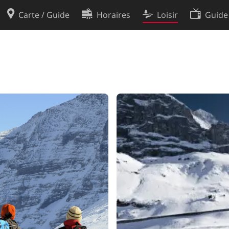
Carte / Guide
Horaires
Loisir
Guide
Politique en matière de cooki
utilisation
Préférences de cookies
des données
Développeurs