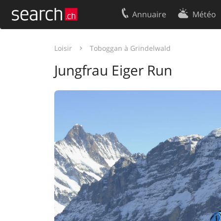
Annuaire
Météo
Votre inscription
Contact
Loisir
Toboggan à Grindelwald
Centre clients
Conditions d’
Jungfrau Eiger Run
Mentions Légales
Protection 