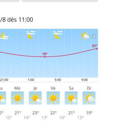
8/8 dès 11:00
a
Me
Je
Ve
Sa
Di
0°
21°
23°
22°
21°
19°
15°
14°
13°
14°
13°