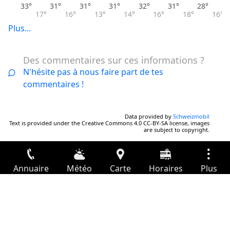
33°
31°
31°
31°
32°
31°
28°
17°
16°
13°
14°
16°
18°
16°
Plus...
Des commentaires sur ces informations ?
N'hésite pas à nous faire part de tes
commentaires !
Data provided by
Schweizmobil
Text is provided under the Creative Commons 4.0 CC-BY-SA license, images
are subject to copyright.
Annuaire
Météo
Carte
Horaires
Plus
Connexion
Services