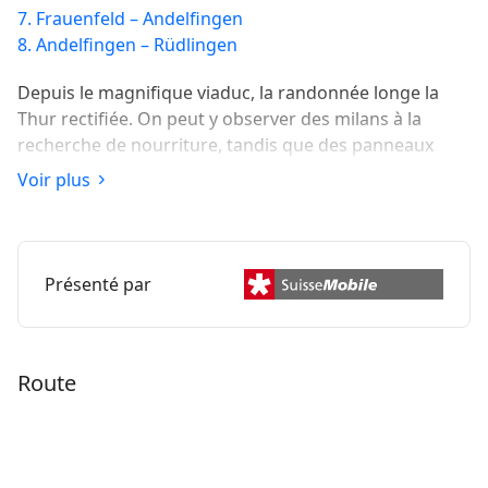
7. Frauenfeld – Andelfingen
8. Andelfingen – Rüdlingen
Depuis le magnifique viaduc, la randonnée longe la
Thur rectifiée. On peut y observer des milans à la
recherche de nourriture, tandis que des panneaux
d’information et des arbres rongés fournissent des
Voir plus
renseignements sur le castor, qui a élu domicile dans
la région. Les forêts alluviales, les ponts historiques et
la belle vieille ville de Bischofszell sont d’autres points
forts de cette étape plutôt plate.
Présenté par
Route