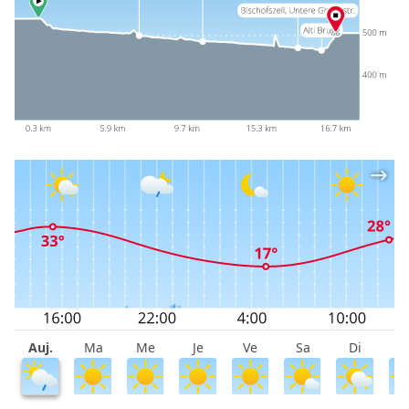
Auj.
Ma
Me
Je
Ve
Sa
Di
L