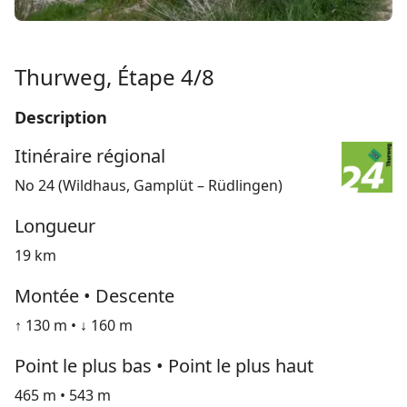
Thurweg, Étape 4/8
Description
Itinéraire régional
No 24 (Wildhaus, Gamplüt – Rüdlingen)
Longueur
19 km
Montée • Descente
↑ 130 m • ↓ 160 m
Point le plus bas • Point le plus haut
465 m • 543 m