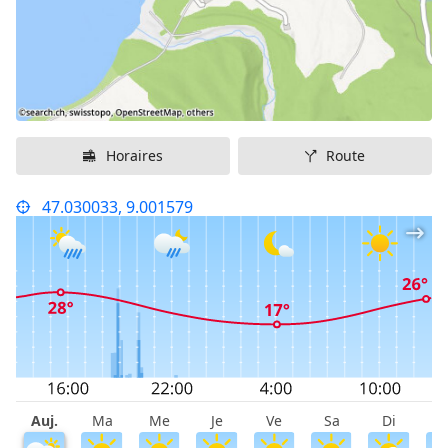
Horaires
Route
47.030033, 9.001579
Auj.
Ma
Me
Je
Ve
Sa
Di
L