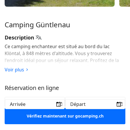
Camping Güntlenau
Description
Ce camping enchanteur est situé au bord du lac
Klöntal, à 848 mètres d'altitude. Vous y trouverez
l'endroit idéal pour un séjour relaxant. Profitez de la
nature préservée des montagnes de Glaris. Les
Voir plus
emplacements sont adaptés aux tentes, caravanes et
camping-cars. Ils ne disposent toutefois pas
Réservation en ligne
d'électricité ; un emplacement avec électricité est
disponible pour les personnes à mobilité réduite.