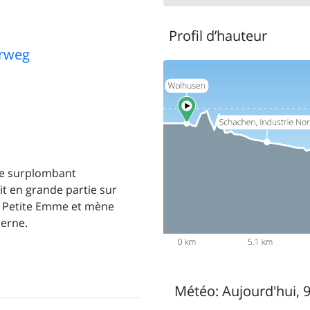
Profil d’hauteur
rweg
re surplombant
t en grande partie sur
la Petite Emme et mène
cerne.
Météo:
Aujourd'hui, 