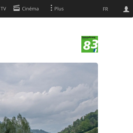
 TV
Cinéma
Plus
FR
es
Web
Apps