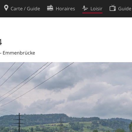
Carte / Guide
Horaires
Loisir
Guide
Politique en matière de cooki
utilisation
Préférences de cookies
4
des données
Développeurs
en – Emmenbrücke