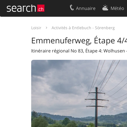
Annuaire
Météo
Votre inscription
Contact
Loisir
Activités à Entlebuch - Sörenberg
Centre clients
Conditions d’
Emmenuferweg, Étape 4/
Mentions Légales
Protection 
Itinéraire régional No 83, Étape 4: Wolhus