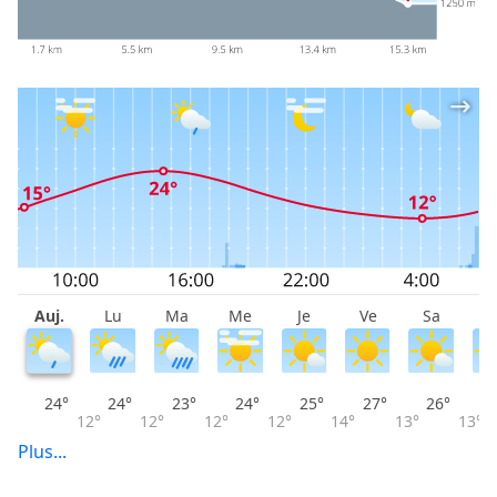
Auj.
Lu
Ma
Me
Je
Ve
Sa
D
24°
24°
23°
24°
25°
27°
26°
12°
12°
12°
12°
14°
13°
13°
Plus...