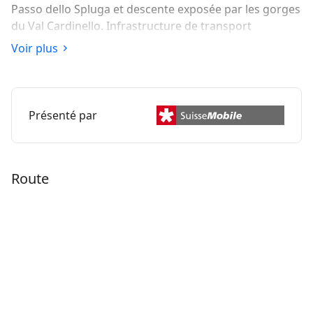
Passo dello Spluga et descente exposée par les gorges
du Val Cardinello. Infrastructure de transport
historique (pont en marbre, galerie paravalanche).
Voir plus
Auberge dans l’ancien dépôt de marchandises d’Isola.
Présenté par
Route