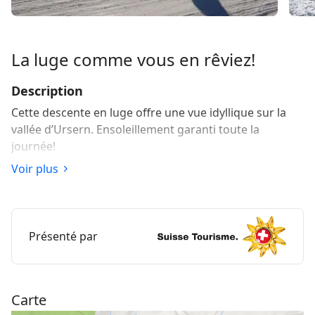
La luge comme vous en rêviez!
Description
Cette descente en luge offre une vue idyllique sur la
vallée d’Ursern. Ensoleillement garanti toute la
journée!
Voir plus
Le départ de la piste de luge de 7 km à Nätschen est
facilement accessible par le Matterhorn Gotthard
Bahn d’Andermatt ou de Sedrun ou encore par le
télésiège. Cette piste en pente douce est entièrement
Présenté par
accessible aux enfants et bien adaptée aux lugeurs
débutants.
Lieu de départ:
station intermédiaire Nätschen
(1842m.s.m.)
Carte
Accès au lieu de départ:
Chemin de fer à crémaillère