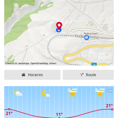
et télésiège
Lieu d'arrivée:
Andermatt (1444 m.s.m.)
Dénivellation:
398 mètres
Longueur:
7 kilomètres
Degré de difficulté:
moyen
Location de luges sur place:
oui
Eclairage nocturne:
non
Possibilité de restauration:
au départ, a l'arrvée et en
chemin
Horaires
Route