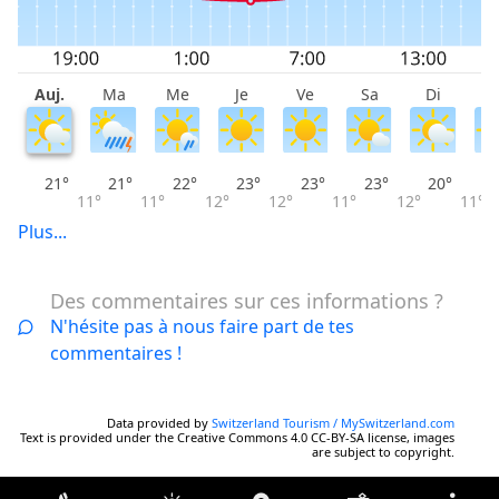
Auj.
Ma
Me
Je
Ve
Sa
Di
L
21°
21°
22°
23°
23°
23°
20°
11°
11°
12°
12°
11°
12°
11°
Plus...
Des commentaires sur ces informations ?
N'hésite pas à nous faire part de tes
commentaires !
Data provided by
Switzerland Tourism / MySwitzerland.com
Text is provided under the Creative Commons 4.0 CC-BY-SA license, images
are subject to copyright.