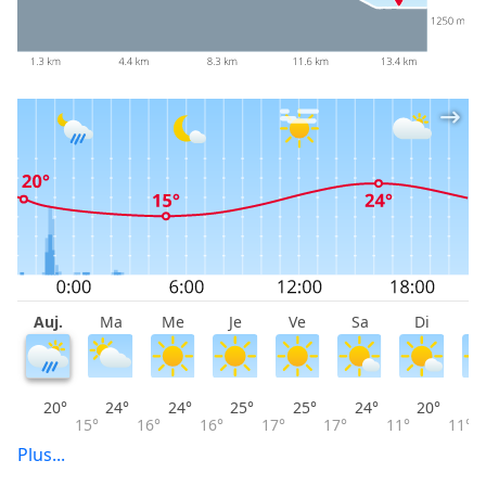
Auj.
Ma
Me
Je
Ve
Sa
Di
L
20°
24°
24°
25°
25°
24°
20°
15°
16°
16°
17°
17°
11°
11°
Plus...