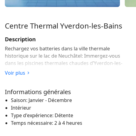
Centre Thermal Yverdon-les-Bains
Description
Rechargez vos batteries dans la ville thermale
historique sur le lac de Neuchâtel: Immergez-vous
dans les piscines thermales chaudes d’Yverdon-les-
Bains. Détendez-vous dans l’eau de source en
Voir plus
régénération, qui jaillit naturellement de la terre ici à
29 degrés.
Informations générales
Le сentre Thermal Yverdon-les-Bains d’un
Saison: Janvier - Décembre
coup d’œil
Intérieur
La source chaude d’Yverdon était déjà connue des
Type d'expérience: Détente
Romains. Le centre thermal est situé dans un vaste
Temps nécessaire: 2 à 4 heures
parc à la périphérie de la vieille ville. Deux piscines