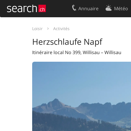
Annuaire
Météo
Votre inscription
Contact
Loisir
Activités
Centre clients
Conditions d’
Herzschlaufe Napf
Mentions Légales
Protection 
Itinéraire local No 399, Willisau – Willisau