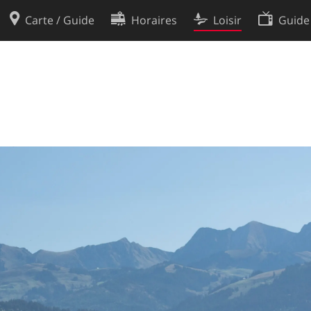
Carte / Guide
Horaires
Loisir
Guide
Politique en matière de cooki
utilisation
Préférences de cookies
des données
Développeurs