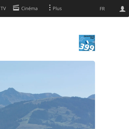
 TV
Cinéma
Plus
FR
es
Web
Apps