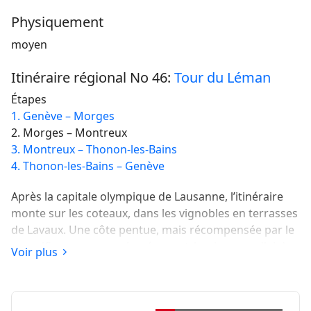
Physiquement
moyen
Itinéraire régional No 46:
Tour du Léman
Étapes
1. Genève – Morges
2. Morges – Montreux
3. Montreux – Thonon-les-Bains
4. Thonon-les-Bains – Genève
Après la capitale olympique de Lausanne, l’itinéraire
monte sur les coteaux, dans les vignobles en terrasses
de Lavaux. Une côte pentue, mais récompensée par le
magnifique paysage classé au patrimoine mondial de
Voir plus
l’UNESCO. Puis descente à Vevey et Montreux.