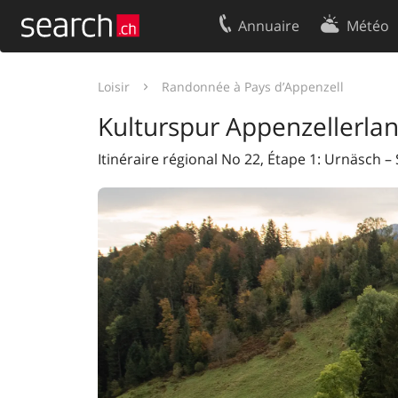
Annuaire
Météo
Votre inscription
Contact
Loisir
Randonnée à Pays d’Appenzell
Centre clients
Conditions d’
Kulturspur Appenzellerlan
Mentions Légales
Protection 
Itinéraire régional No 22, Étape 1: Urnäsch 