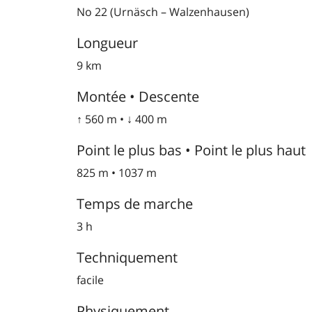
No 22 (Urnäsch – Walzenhausen)
Longueur
9 km
Montée • Descente
↑ 560 m • ↓ 400 m
Point le plus bas • Point le plus haut
825 m • 1037 m
Temps de marche
3 h
Techniquement
facile
Physiquement