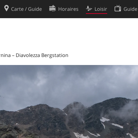
Carte / Guide
Horaires
Loisir
Guide
Politique en matière de cooki
utilisation
Préférences de cookies
des données
Développeurs
ernina – Diavolezza Bergstation