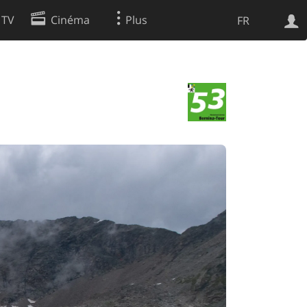
 TV
Cinéma
Plus
FR
es
Web
Apps