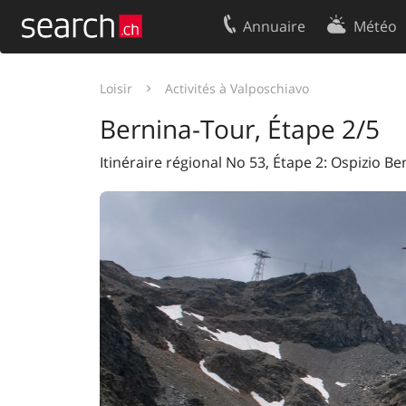
Annuaire
Météo
Votre inscription
Contact
Loisir
Activités à Valposchiavo
Centre clients
Conditions d’
Bernina-Tour, Étape 2/5
Mentions Légales
Protection 
Itinéraire régional No 53, Étape 2: Ospizio B