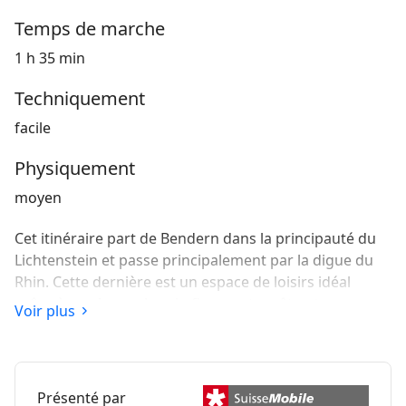
Temps de marche
1 h 35 min
Techniquement
facile
Physiquement
moyen
Cet itinéraire part de Bendern dans la principauté du
Lichtenstein et passe principalement par la digue du
Rhin. Cette dernière est un espace de loisirs idéal
grâce à son large chemin finement revêtu et aux vues
Voir plus
à couper le souffle.
Présenté par