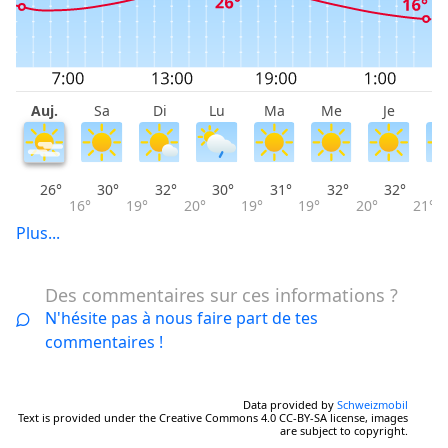
Auj.
Sa
Di
Lu
Ma
Me
Je
V
26°
30°
32°
30°
31°
32°
32°
16°
19°
20°
19°
19°
20°
21°
Plus...
Des commentaires sur ces informations ?
N'hésite pas à nous faire part de tes
commentaires !
Data provided by
Schweizmobil
Text is provided under the Creative Commons 4.0 CC-BY-SA license, images
are subject to copyright.