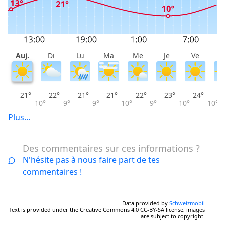
Auj.
Di
Lu
Ma
Me
Je
Ve
S
21°
22°
21°
21°
22°
23°
24°
10°
9°
9°
10°
9°
10°
10°
Plus...
Des commentaires sur ces informations ?
N'hésite pas à nous faire part de tes
commentaires !
Data provided by
Schweizmobil
Text is provided under the Creative Commons 4.0 CC-BY-SA license, images
are subject to copyright.