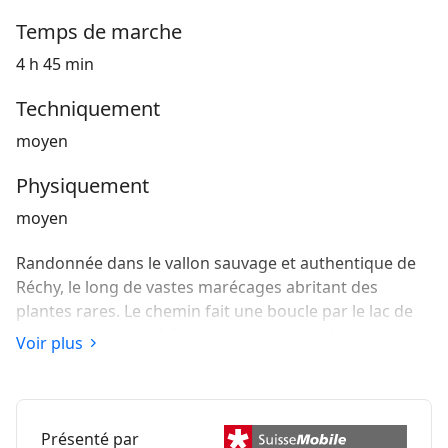
Temps de marche
4 h 45 min
Techniquement
moyen
Physiquement
moyen
Randonnée dans le vallon sauvage et authentique de
Réchy, le long de vastes marécages abritant des
plantes rares. Le chemin fait une boucle par le lac de
montagne du Louché, qui attire souvent des animaux
Voir plus
sauvages. Le Crêt du Midi, que vous rejoindrez en
téléphérique, constitue le départ et l'arrivée de la
randonnée.
Présenté par