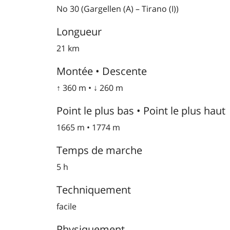
No 30 (Gargellen (A) – Tirano (I))
Longueur
21 km
Montée • Descente
↑ 360 m • ↓ 260 m
Point le plus bas • Point le plus haut
1665 m • 1774 m
Temps de marche
5 h
Techniquement
facile
Physiquement