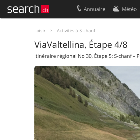
Annuaire
Météo
Votre inscription
Contact
Loisir
Activités à S-chanf
Centre clients
Conditions d’
ViaValtellina, Étape 4/8
Mentions Légales
Protection 
Itinéraire régional No 30, Étape 5: S-chanf – 