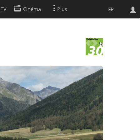
 TV
Cinéma
Plus
FR
es
Web
Apps