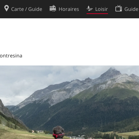
Carte / Guide
Horaires
Loisir
Guide
Politique en matière de cooki
utilisation
Préférences de cookies
des données
Développeurs
Pontresina