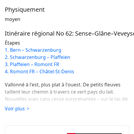
Physiquement
moyen
Itinéraire régional No 62: Sense–Glâne–Veveys
Étapes
1. Bern – Schwarzenburg
2. Schwarzenburg – Plaffeien
3. Plaffeien – Romont FR
4. Romont FR – Châtel-St-Denis
Vallonné à l'est, plus plat à l'ouest. De petits fleuves
taillent leur chemin à travers ce vert pays du lait.
Nouvelles vues sans cesse surprenantes – sur le lac de
la Gruyère, la ville médiévale de Romont sur sa colline
Voir plus
ou le grandiose panorama alpin.