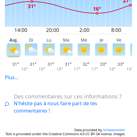
Auj.
Di
Lu
Ma
Me
Je
Ve
S
31°
31°
31°
31°
32°
33°
33°
16°
18°
18°
17°
17°
18°
18°
Plus...
Des commentaires sur ces informations ?
N'hésite pas à nous faire part de tes
commentaires !
Data provided by
Schweizmobil
Text is provided under the Creative Commons 4.0 CC-BY-SA license, images