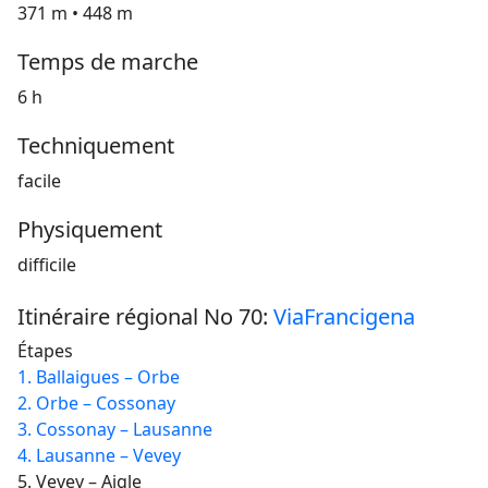
371 m • 448 m
Temps de marche
6 h
Techniquement
facile
Physiquement
difficile
Itinéraire régional No 70:
ViaFrancigena
Étapes
1. Ballaigues – Orbe
2. Orbe – Cossonay
3. Cossonay – Lausanne
4. Lausanne – Vevey
5. Vevey – Aigle