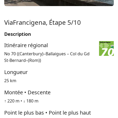
ViaFrancigena, Étape 5/10
Description
Itinéraire régional
No 70 ((Canterbury)–Ballaigues – Col du Gd
St-Bernard–(Rom))
Longueur
25 km
Montée • Descente
↑ 220 m • ↓ 180 m
Point le plus bas • Point le plus haut