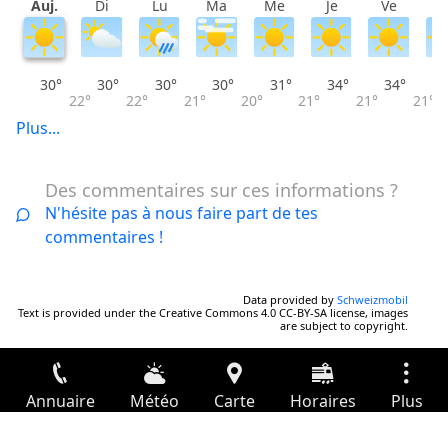
Auj.
Di
Lu
Ma
Me
Je
Ve
S
30°
30°
30°
30°
31°
34°
34°
22°
22°
21°
20°
21°
21°
21°
Plus...
Des commentaires sur ces informations ?
N'hésite pas à nous faire part de tes
commentaires !
Data provided by
Schweizmobil
Text is provided under the Creative Commons 4.0 CC-BY-SA license, images
are subject to copyright.
Annuaire
Météo
Carte
Horaires
Plus