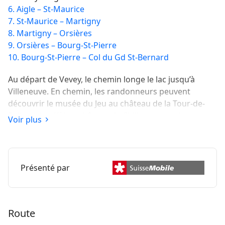
6. Aigle – St-Maurice
7. St-Maurice – Martigny
8. Martigny – Orsières
9. Orsières – Bourg-St-Pierre
10. Bourg-St-Pierre – Col du Gd St-Bernard
Au départ de Vevey, le chemin longe le lac jusqu’à
Villeneuve. En chemin, les randonneurs peuvent
découvrir le musée du Jeu au château de la Tour-de-
Peilz ou le célèbre château de Chillon, avant de
Voir plus
rejoindre le vignoble du Chablais.
Présenté par
Route