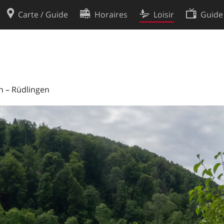
Carte / Guide
Horaires
Loisir
Guide
Politique en matière de cooki
utilisation
Préférences de cookies
des données
Développeurs
en – Rüdlingen