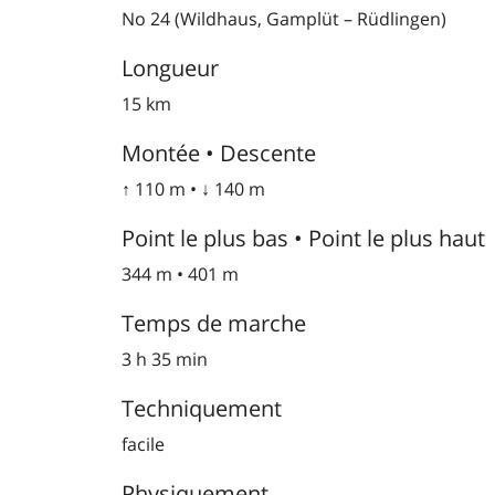
No 24 (Wildhaus, Gamplüt – Rüdlingen)
Longueur
15 km
Montée • Descente
↑ 110 m • ↓ 140 m
Point le plus bas • Point le plus haut
344 m • 401 m
Temps de marche
3 h 35 min
Techniquement
facile
Physiquement