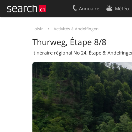
Annuaire
Météo
Votre inscription
Contact
Loisir
Activités à Andelfingen
Centre clients
Conditions d’
Thurweg, Étape 8/8
Mentions Légales
Protection 
Itinéraire régional No 24, Étape 8: Andelfing