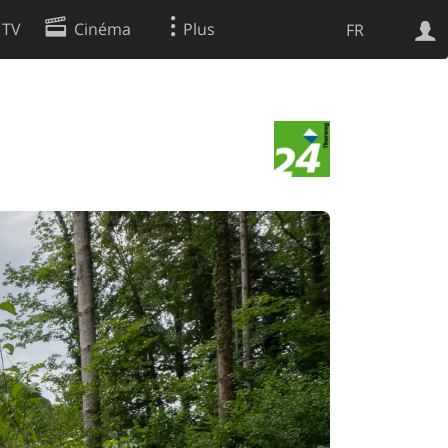
 TV
Cinéma
Plus
FR
es
Web
Apps