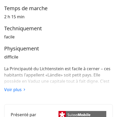
Temps de marche
2 h 15 min
Techniquement
facile
Physiquement
difficile
La Principauté du Lichtenstein est facile à cerner – ces
habitants l'appellent «Ländle» soit petit pays. Elle
possède en Vaduz une capitale tout à fait digne. C'est
de là aussi que part cet itinéraire intéressant qui se
Voir plus
déroule jusqu'à Balzers.
Présenté par