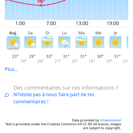
Auj.
Sa
Di
Lu
Ma
Me
Je
V
23°
29°
33°
31°
31°
30°
31°
16°
20°
21°
20°
18°
19°
21°
Plus...
Des commentaires sur ces informations ?
N'hésite pas à nous faire part de tes
commentaires !
Data provided by
Schweizmobil
Text is provided under the Creative Commons 4.0 CC-BY-SA license, images
are subject to copyright.