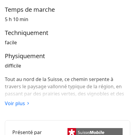
Temps de marche
5 h 10 min
Techniquement
facile
Physiquement
difficile
Tout au nord de la Suisse, ce chemin serpente à
travers le paysage vallonné typique de la région, en
passant par des prairies vertes, des vignobles et des
forêts. La vue s’étend de la chaîne des Alpes sur le
Voir plus
paysage allemand du Hegau avec ses cônes
volcaniques caractéristiques.
Présenté par