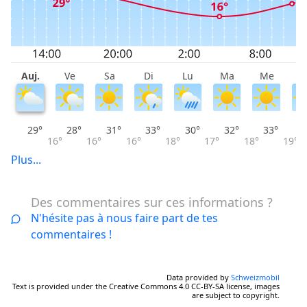
Auj.
Ve
Sa
Di
Lu
Ma
Me
J
29°
28°
31°
33°
30°
32°
33°
16°
16°
16°
18°
17°
18°
19°
Plus...
Des commentaires sur ces informations ?
N'hésite pas à nous faire part de tes
commentaires !
Data provided by
Schweizmobil
Text is provided under the Creative Commons 4.0 CC-BY-SA license, images
are subject to copyright.