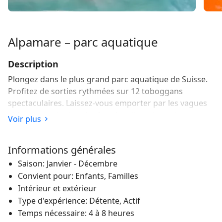
Alpamare – parc aquatique
Description
Plongez dans le plus grand parc aquatique de Suisse.
Profitez de sorties rythmées sur 12 toboggans
spectaculaires. Laissez-vous emporter par les vagues
et les courants dans les bassins d’aventure et
Voir plus
rechargez vos batteries dans l’espace bien-être.
L’Alpamare d’un coup d’œil
Informations générales
Saison: Janvier - Décembre
L’Alpamare am Lac de Zurich est une destination prisée
Convient pour: Enfants, Familles
des familles. Le parc aquatique de 25 000 mètres
carrés est situé dans la zone de Pfäffikon, à seulement
Intérieur et extérieur
30 minutes de Zurich. 12 toboggans aquatiques d’une
Type d'expérience: Détente, Actif
longueur totale de 2100 mètres offrent l’action. De
Temps nécessaire: 4 à 8 heures