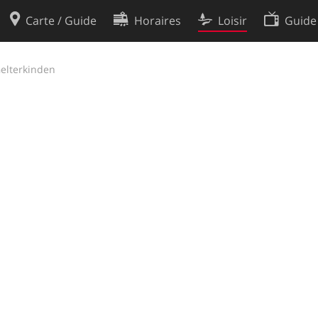
Carte / Guide
Horaires
Loisir
Guide
Politique en matière de cooki
elterkinden
utilisation
Préférences de cookies
des données
Développeurs