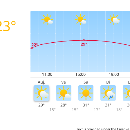
23°
Auj.
Ve
Sa
Di
29°
28°
31°
31°
3
15°
15°
17°
18°
Text is provided under the Creative