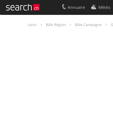
Annuaire
Météo
Votre inscription
Contact
Loisir
Bâle Région
Bâle-Campagne
G
Centre clients
Conditions d’
Mentions Légales
Protection 