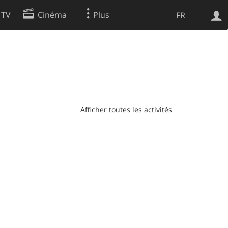
 TV
Cinéma
Plus
FR
es
Web
Apps
Afficher toutes les activités