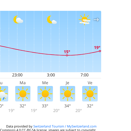
Lu
Ma
Me
Je
Ve
0°
32°
33°
34°
32°
19°
19°
20°
20°
Data provided by
Switzerland Tourism / MySwitzerland.com
 Commons 4.0 CC-BY-SA license, images are subject to copyright.