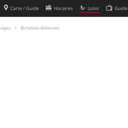
Carte / Guide
Horaires
Loisir
Guide
Politique en matière de cooki
urgau
Bichelsee-Balterswil
utilisation
Préférences de cookies
des données
Développeurs