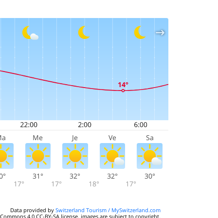
Ma
Me
Je
Ve
Sa
0°
31°
32°
32°
30°
17°
17°
18°
17°
Data provided by
Switzerland Tourism / MySwitzerland.com
 Commons 4.0 CC-BY-SA license, images are subject to copyright.