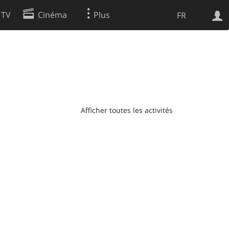
 TV
Cinéma
Plus
FR
es
Web
Apps
Afficher toutes les activités