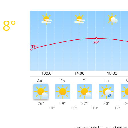
18°
Auj.
Sa
Di
Lu
26°
29°
32°
30°
3
14°
16°
19°
17°
Text is provided under the Creative