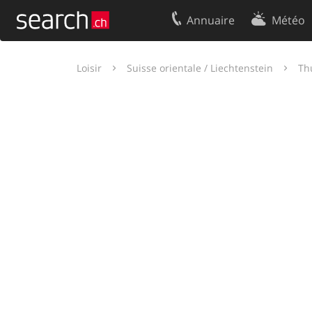
Annuaire
Météo
Votre inscription
Contact
Loisir
Suisse orientale / Liechtenstein
Th
Centre clients
Conditions d’
Mentions Légales
Protection 