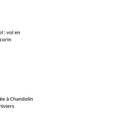
 : vol en
corin
vée à Chandolin
niviers