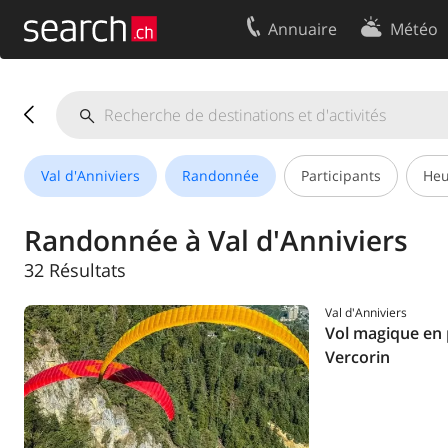
Annuaire
Météo
Votre inscription
Contact
Centre clients
Conditions d’
Mentions Légales
Protection 
Val d'Anniviers
Randonnée
Participants
Heu
Randonnée à Val d'Anniviers
32 Résultats
Val d'Anniviers
Vol magique en 
Vercorin