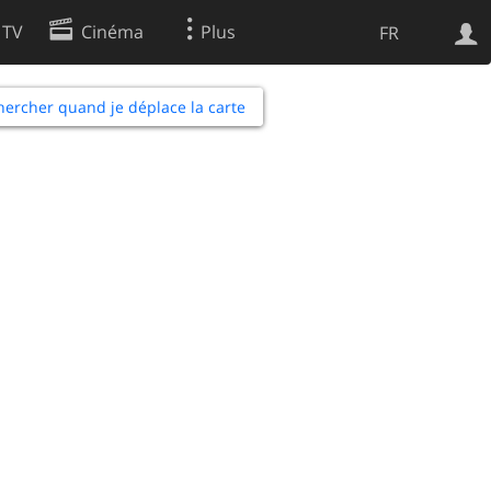
 TV
Cinéma
Plus
FR
es
ercher quand je déplace la carte
Web
Apps