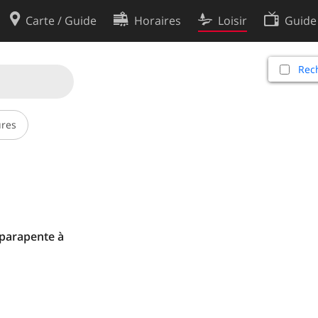
Carte / Guide
Horaires
Loisir
Guide
Politique en matière de cooki
Rech
utilisation
Préférences de cookies
des données
Développeurs
res
parapente à