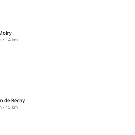
Moiry
n • 14 km
on de Réchy
n • 15 km