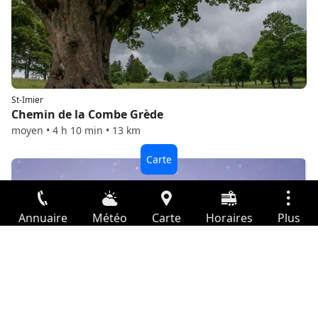
St-Imier
Chemin de la Combe Grède
moyen • 4 h 10 min • 13 km
Annuaire
Météo
Carte
Horaires
Plus
Connexion
St-Imier
Services
Observatoire