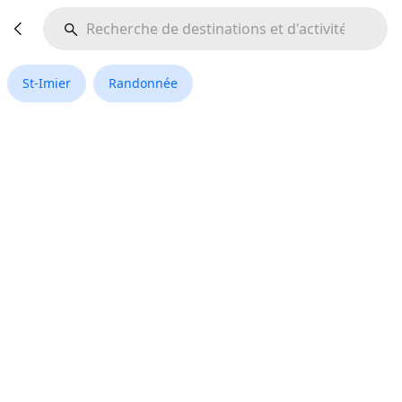
St-Imier
Randonnée