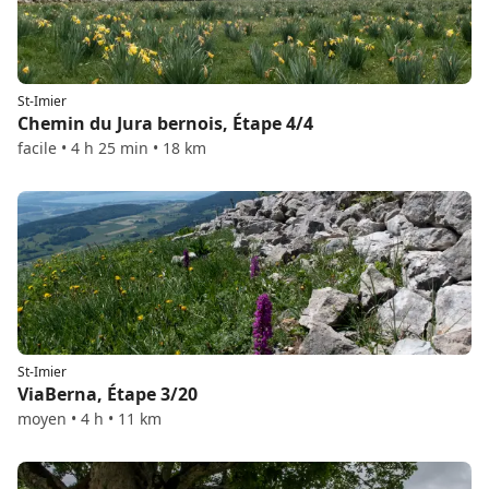
St-Imier
Chemin du Jura bernois, Étape 4/4
facile • 4 h 25 min • 18 km
St-Imier
ViaBerna, Étape 3/20
moyen • 4 h • 11 km