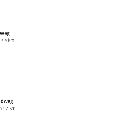
-Weg
n • 4 km
ndweg
n • 7 km