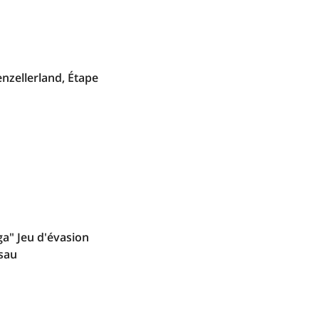
nzellerland, Étape
a" Jeu d'évasion
isau