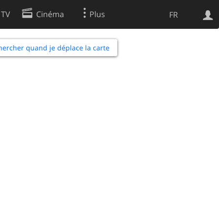
 TV
Cinéma
Plus
FR
es
ercher quand je déplace la carte
Web
Apps