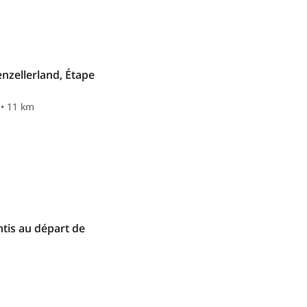
nzellerland, Étape
 • 11 km
äntis au départ de