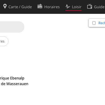
Carte / Guide
Horaires
Loisir
Guide
Politique en matière de cooki
Rech
utilisation
Préférences de cookies
des données
Développeurs
res
érique Ebenalp
ir de Wasserauen