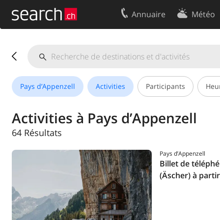
Annuaire
Météo
Votre inscription
Contact
Centre clients
Conditions d’
Mentions Légales
Protection 
Pays d’Appenzell
Activities
Participants
Heu
Activities à Pays d’Appenzell
64 Résultats
Pays d’Appenzell
Billet de téléph
(Äscher) à part