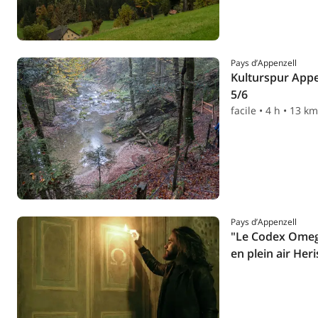
Pays d’Appenzell
Kulturspur Appe
5/6
facile • 4 h • 13 km
Pays d’Appenzell
"Le Codex Omeg
en plein air Her