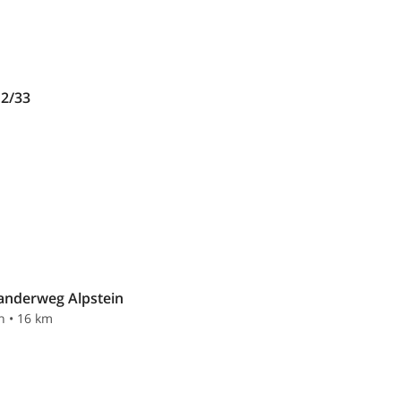
 2/33
anderweg Alpstein
n • 16 km