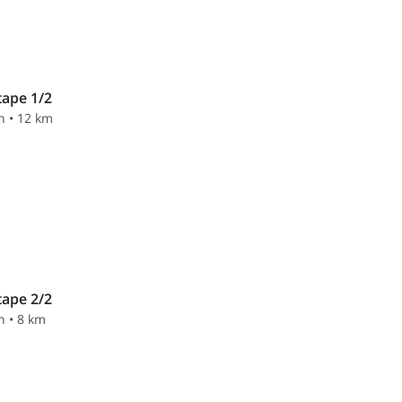
tape 1/2
n • 12 km
tape 2/2
n • 8 km