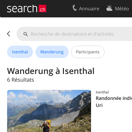
Annuaire
Météo
Votre inscription
Contact
Centre clients
Conditions d’
Mentions Légales
Protection 
Isenthal
Wanderung
Participants
Wanderung à Isenthal
6 Résultats
Isenthal
Randonnée indiv
Uri