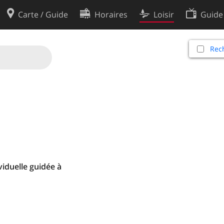
Carte / Guide
Horaires
Loisir
Guide
Politique en matière de cooki
Rech
utilisation
Préférences de cookies
des données
Développeurs
iduelle guidée à