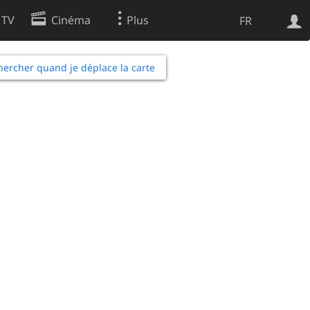
 TV
Cinéma
Plus
FR
es
ercher quand je déplace la carte
Web
Apps