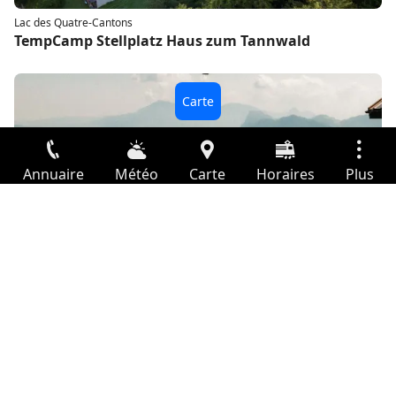
Lac des Quatre-Cantons
TempCamp Stellplatz Haus zum Tannwald
Annuaire
Météo
Carte
Horaires
Plus
Connexion
Lac des Quatre-Cantons
Stellplatz LABEA
Services
Départs
Loisir
Guide TV