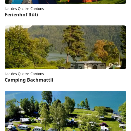
Lac des Quatre-Cantons
Ferienhof Rüti
Lac des Quatre-Cantons
Camping Bachmattli