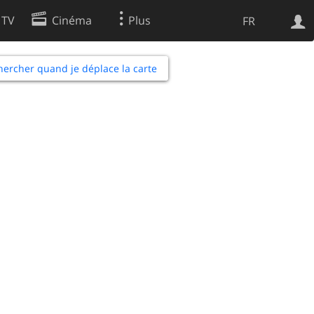
 TV
Cinéma
Plus
FR
es
ercher quand je déplace la carte
Web
Apps