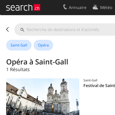
Annuaire
Météo
Votre inscription
Contact
Centre clients
Conditions d’
Mentions Légales
Protection 
Saint-Gall
Opéra
Opéra à Saint-Gall
1 Résultats
Saint-Gall
Festival de Saint