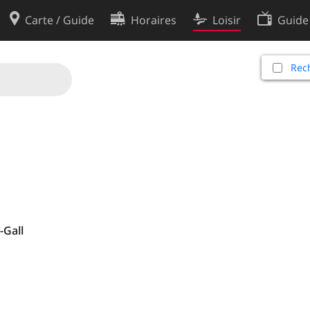
Carte / Guide
Horaires
Loisir
Guide
Politique en matière de cooki
Rech
utilisation
Préférences de cookies
des données
Développeurs
-Gall