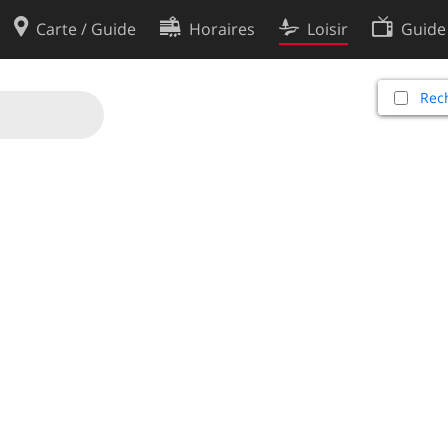
Carte / Guide
Horaires
Loisir
Guide
Politique en matière de cooki
Rech
utilisation
Préférences de cookies
des données
Développeurs