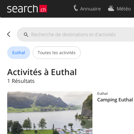
Annuaire
Météo
Votre inscription
Contact
Centre clients
Conditions d’
Mentions Légales
Protection 
Euthal
Toutes les activités
Activités à Euthal
1 Résultats
Euthal
Camping Euthal