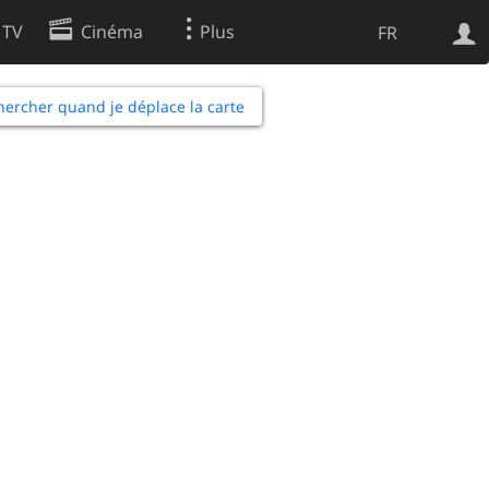
 TV
Cinéma
Plus
FR
es
ercher quand je déplace la carte
Web
Apps