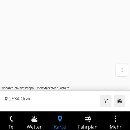
©
search.ch
,
swisstopo
,
OpenStreetMap
,
others
2534 Orvin
Tel
Wetter
Karte
Fahrplan
Mehr