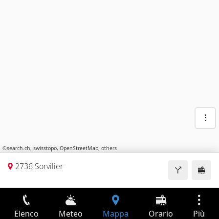
©
search.ch
,
swisstopo
,
OpenStreetMap
,
others
2736 Sorvilier
Elenco
Meteo
Mappa
Orario
Più